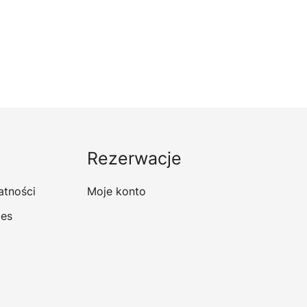
Rezerwacje
atności
Moje konto
ies